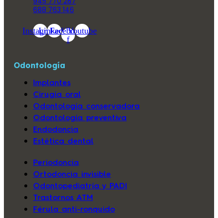
945 770 287
688 763 146
Instagram
Linkedin
Facebook-
Youtube
f
Odontología
Implantes
Cirugía oral
Odontología conservadora
Odontología preventiva
Endodoncia
Estética dental
Periodoncia
Ortodoncia invisible
Odontopediatría y PADI
Trastornos ATM
Férula anti-ronquido