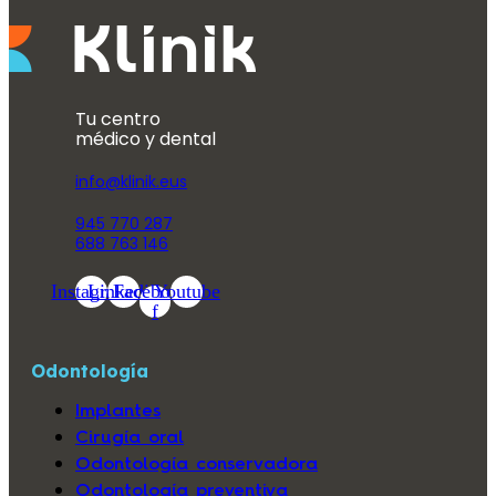
Tu centro
médico y dental
info@klinik.eus
945 770 287
688 763 146
Instagram
Linkedin
Facebook-
Youtube
f
Odontología
Implantes
Cirugía oral
Odontología conservadora
Odontología preventiva