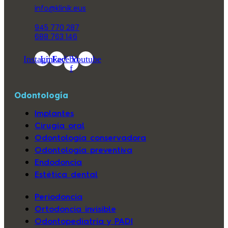
info@klinik.eus
945 770 287
688 763 146
Instagram
Linkedin
Facebook-
Youtube
f
Odontología
Implantes
Cirugía oral
Odontología conservadora
Odontología preventiva
Endodoncia
Estética dental
Periodoncia
Ortodoncia invisible
Odontopediatría y PADI