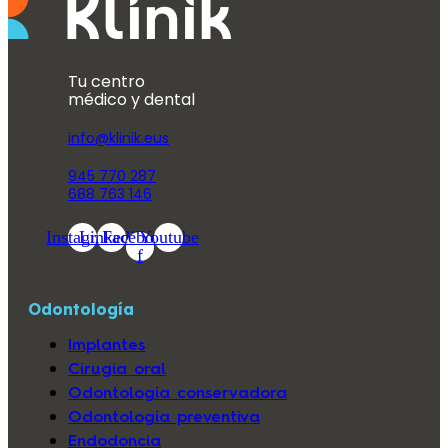
Tu centro
médico y dental
info@klinik.eus
945 770 287
688 763 146
Instagram
Linkedin
Facebook-
Youtube
f
Odontología
Implantes
Cirugía oral
Odontología conservadora
Odontología preventiva
Endodoncia